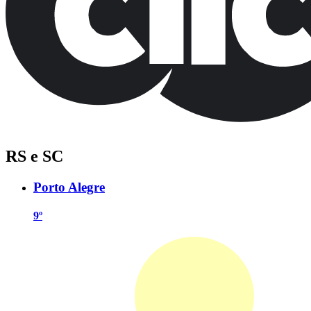
RS e SC
Porto Alegre
9º