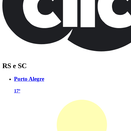
RS e SC
Porto Alegre
17º