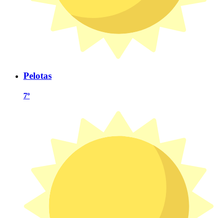
Pelotas
7º