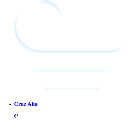
Cruz Alta
6º