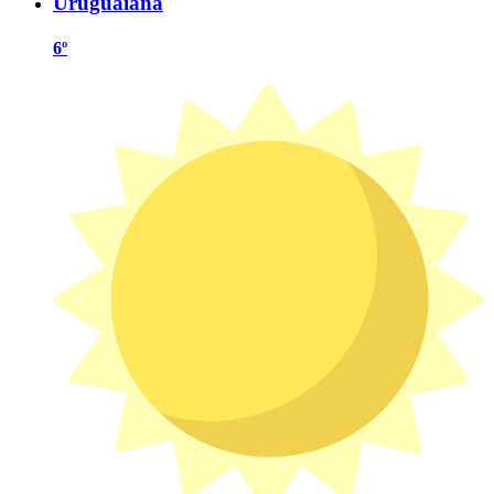
Uruguaiana
6º