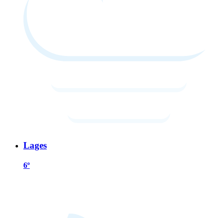
Lages
6º