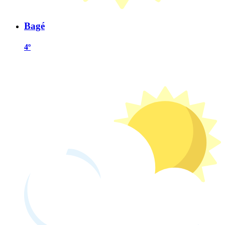
Bagé
4º