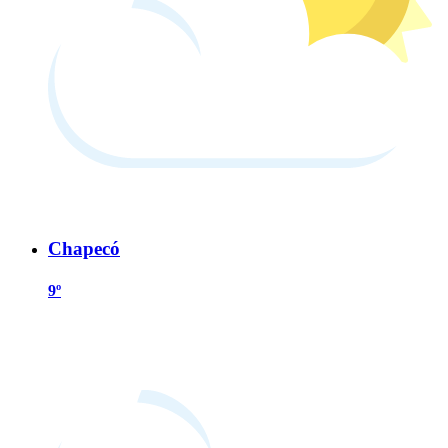
Chapecó
9º