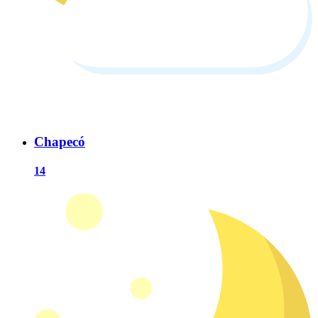
Chapecó
14