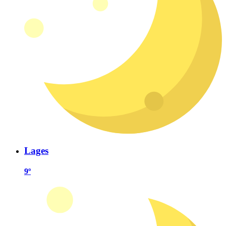
Lages
9º