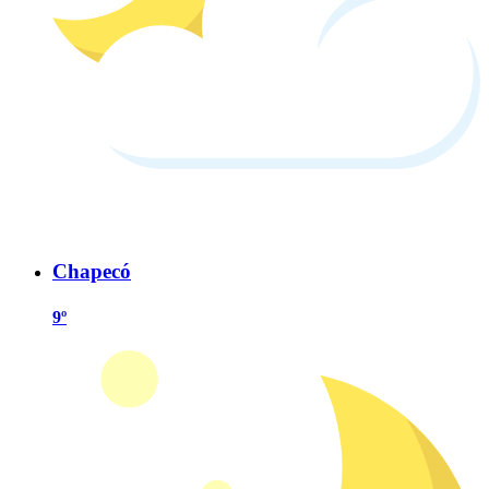
Chapecó
9º