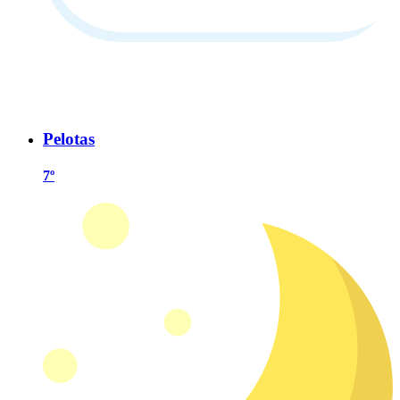
Pelotas
7º