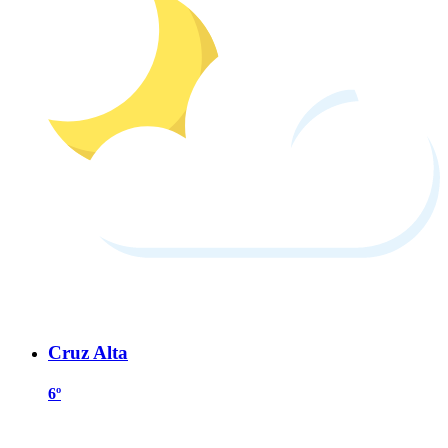
Cruz Alta
6º