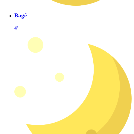
Bagé
4º