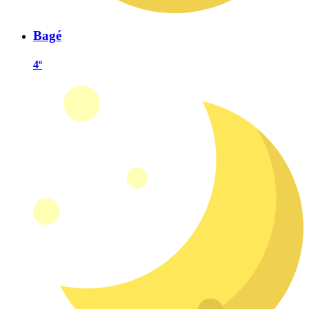
Bagé
4º