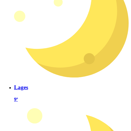
Lages
9º