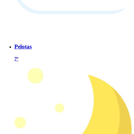
Pelotas
7º