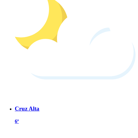
Cruz Alta
6º