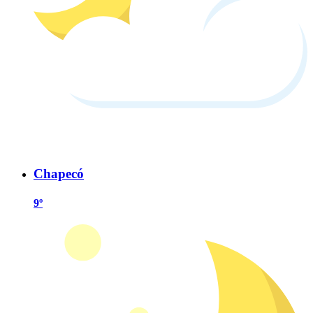
Chapecó
9º