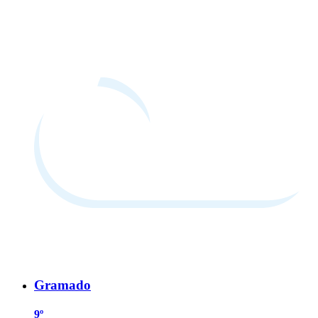
Gramado
9º