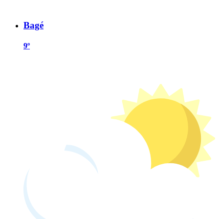
Bagé
9º