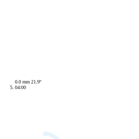
0.0 mm
21.9º
04:00