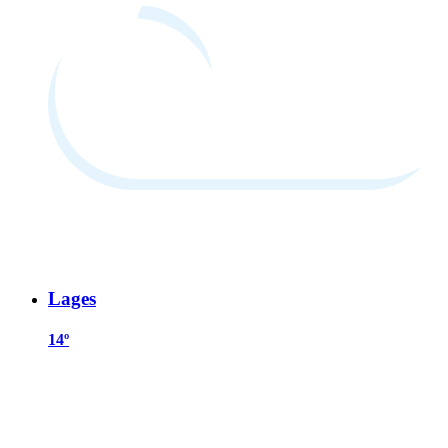
Lages
14º