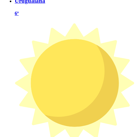
Uruguaiana
6º