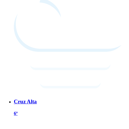
Cruz Alta
6º