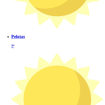
Pelotas
7º