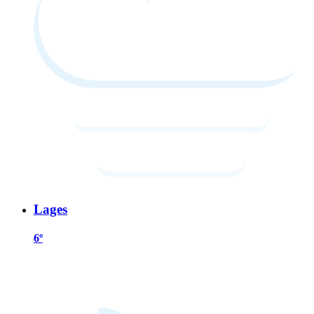
Lages
6º