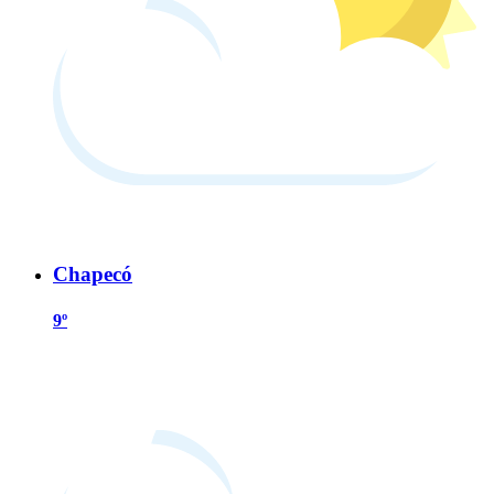
Chapecó
9º