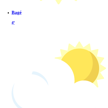
Bagé
4º