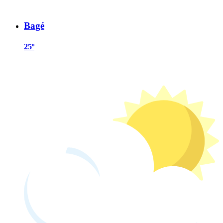
Bagé
25º