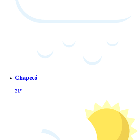
Chapecó
21º