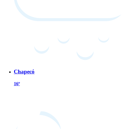
Chapecó
16º