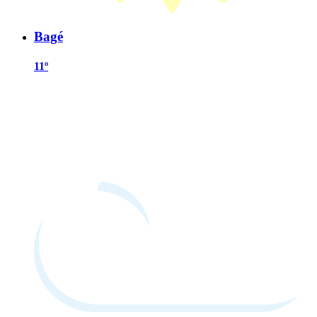
Bagé
11º