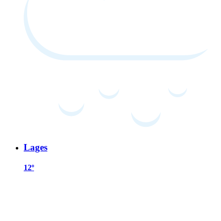
Lages
12º