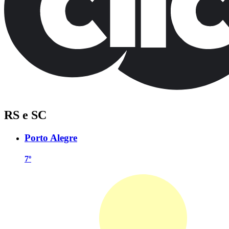
RS e SC
Porto Alegre
7º