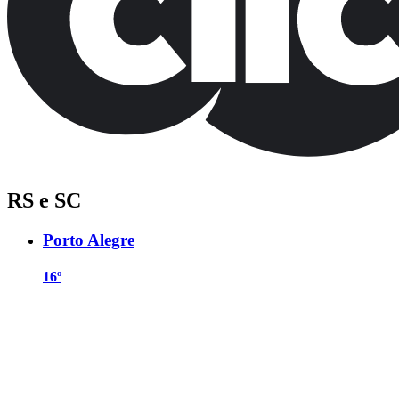
RS e SC
Porto Alegre
16º