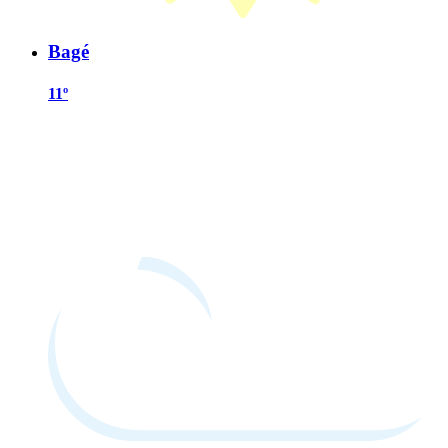
Bagé
11º