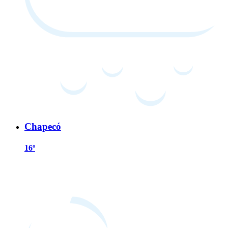
Chapecó
16º