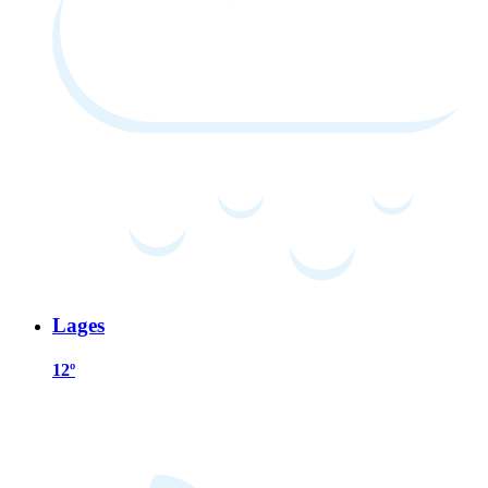
Lages
12º