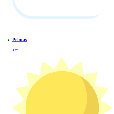
Pelotas
12º