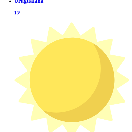
Uruguaiana
13º