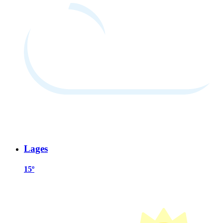
Lages
15º