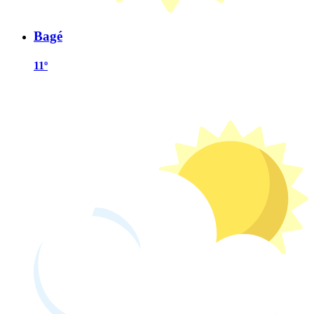
Bagé
11º