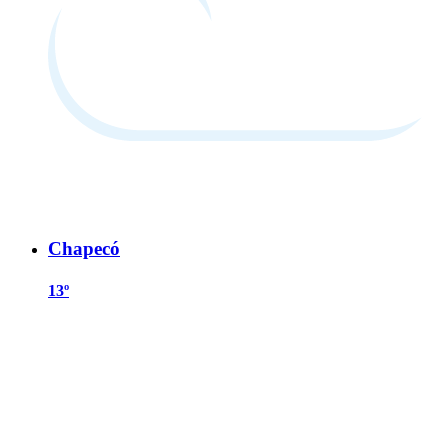
Chapecó
13º