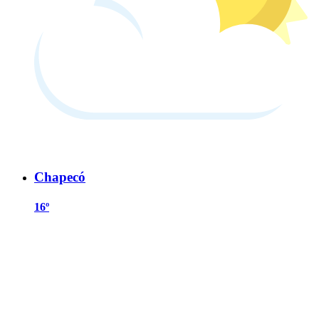
Chapecó
16º