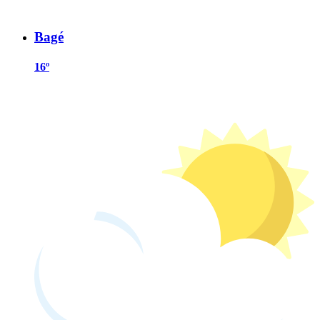
Bagé
16º