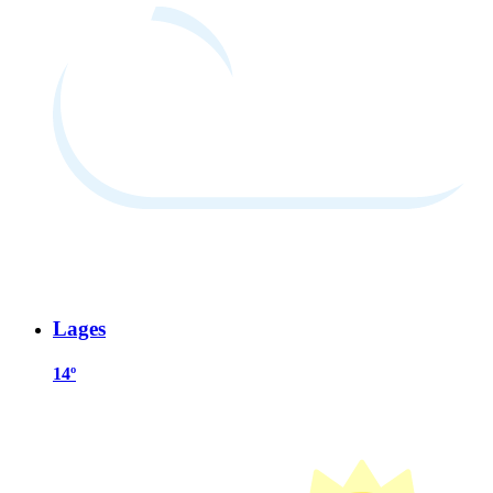
Lages
14º