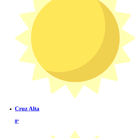
Cruz Alta
8º