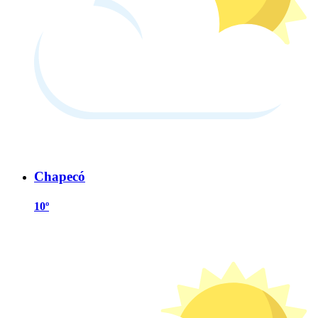
Chapecó
10º