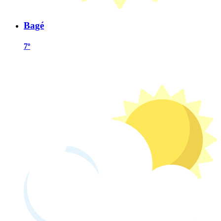
Bagé
7º