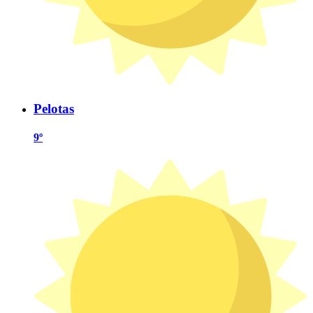
Pelotas
9º