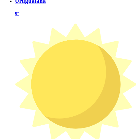
Uruguaiana
9º