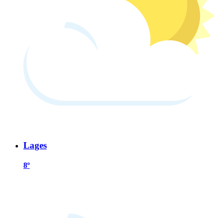
Lages
8º