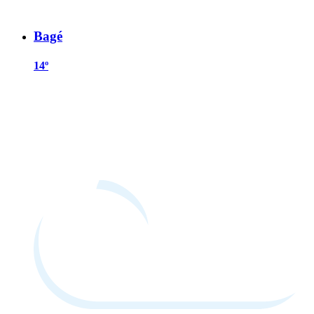
Bagé
14º