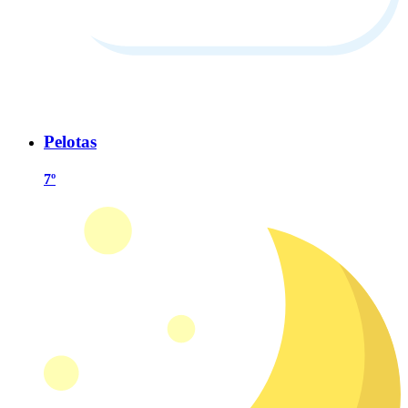
Pelotas
7º