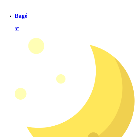
Bagé
5º