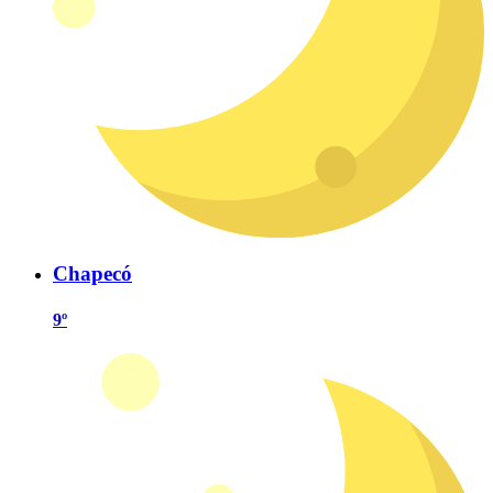
Chapecó
9º