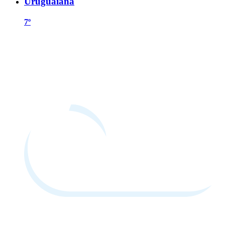
Uruguaiana
7º