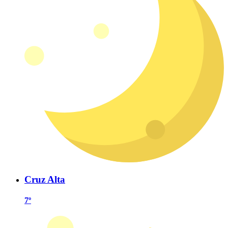
Cruz Alta
7º