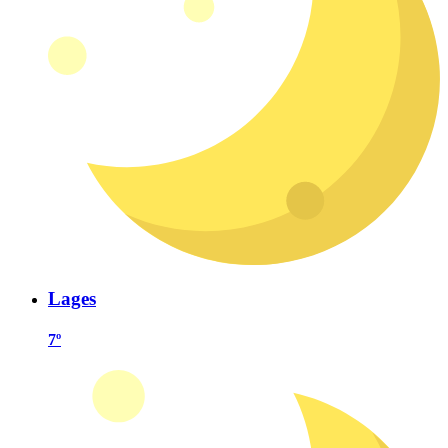
Lages
7º