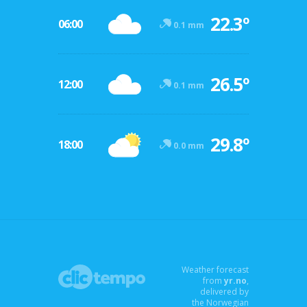
22.3º
06:00
0.1 mm
26.5º
12:00
0.1 mm
29.8º
18:00
0.0 mm
Weather forecast
from
yr.no
,
delivered by
the Norwegian