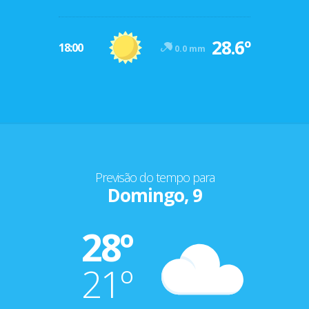
28.6º
18:00
0.0 mm
Previsão do tempo para
Domingo, 9
28º
21º