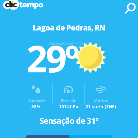
Fonte: CLIMATEMPO METEOROLOGIA
Lagoa de Pedras, RN
29º
Atualizado às 14:18:24
Umidade
Pressão
Ventos
58%
1014 hPa
21 km/h
(ENE)
Sensação de 31º