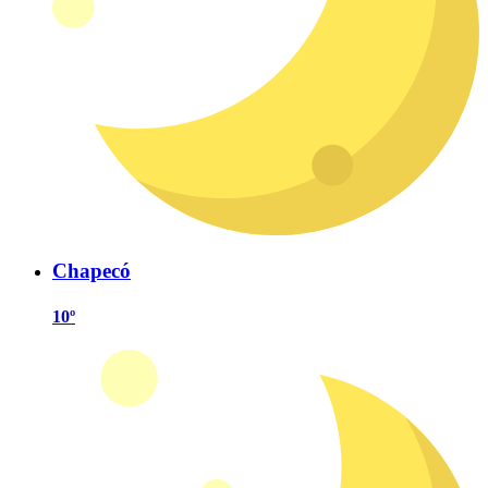
Chapecó
10º