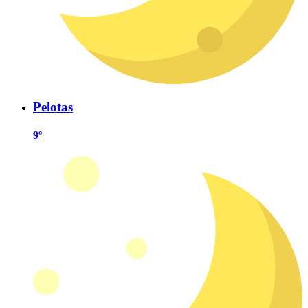
Pelotas
9º