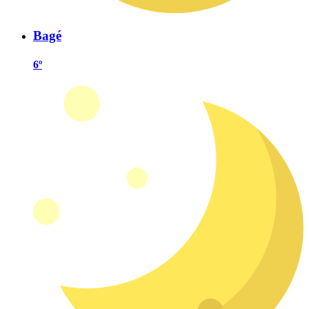
Bagé
6º