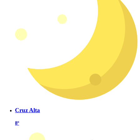
Cruz Alta
8º