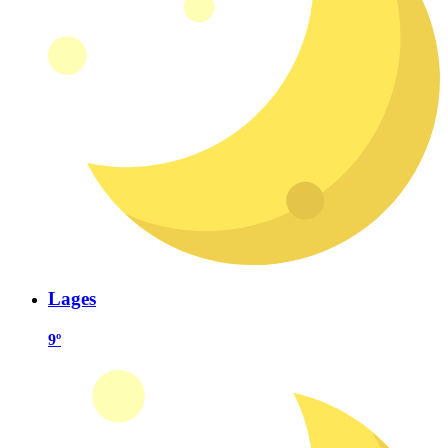
Lages
9º