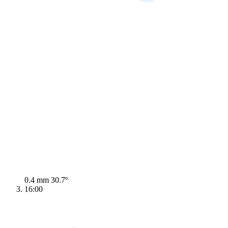
0.4 mm
30.7º
16:00