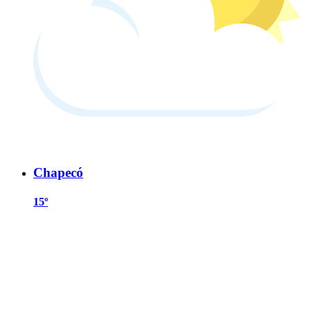
Chapecó
15º