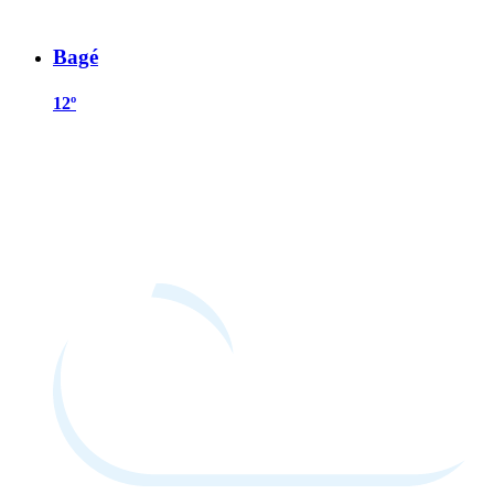
Bagé
12º