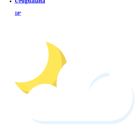
Uruguaiana
18º