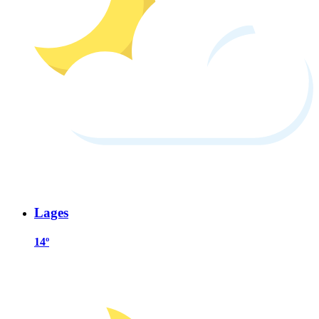
Lages
14º