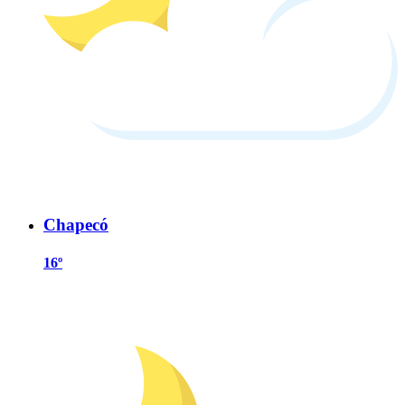
Chapecó
16º