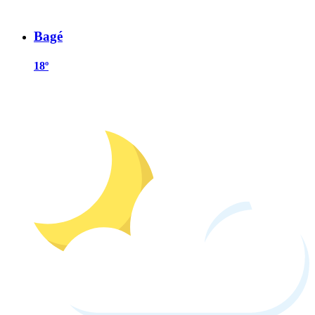
Bagé
18º