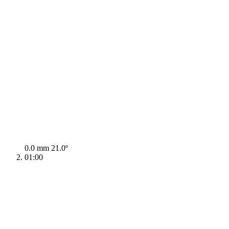
0.0 mm
21.0º
01:00