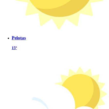
Pelotas
15º