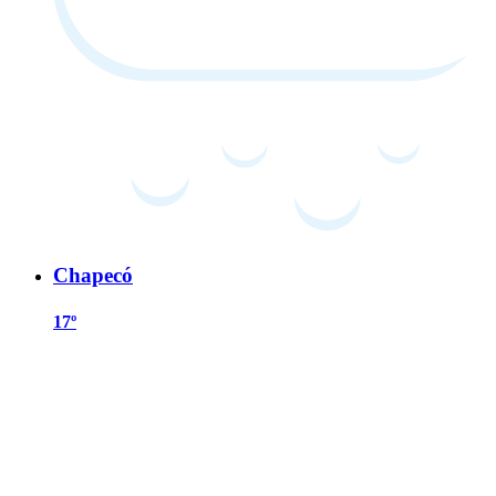
Chapecó
17º