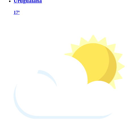
Uruguaiana
17º