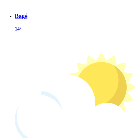
Bagé
14º