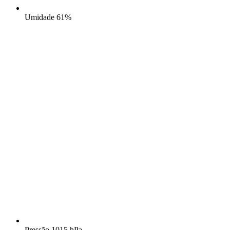
Umidade
61%
Pressão
1015 hPa