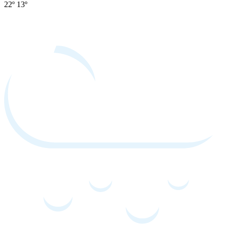
22º
13º