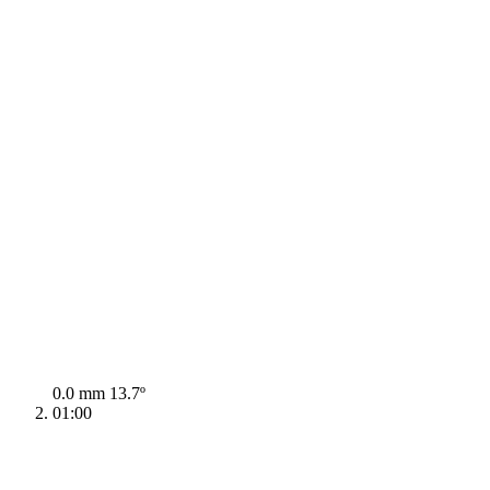
0.0 mm
13.7º
01:00