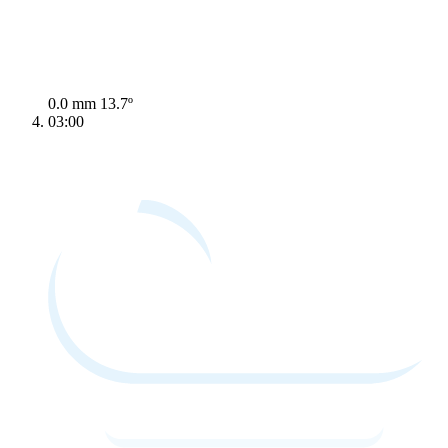
0.0 mm
13.7º
03:00