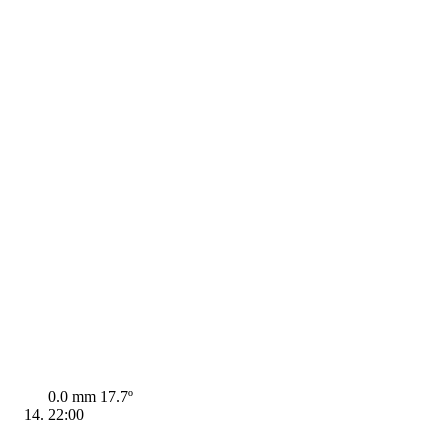
0.0 mm
17.7º
22:00