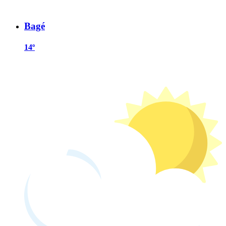
Bagé
14º