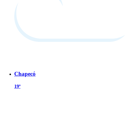
Chapecó
19º