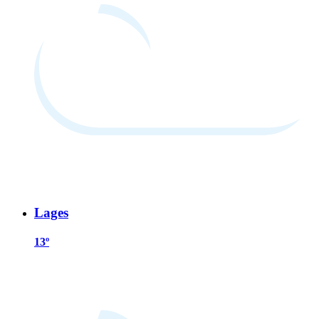
Lages
13º