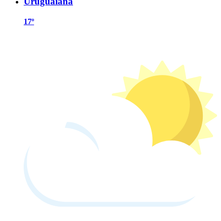
Uruguaiana
17º