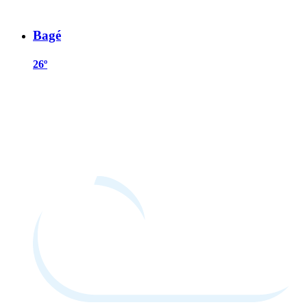
Bagé
26º