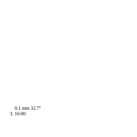
0.1 mm
32.7º
16:00