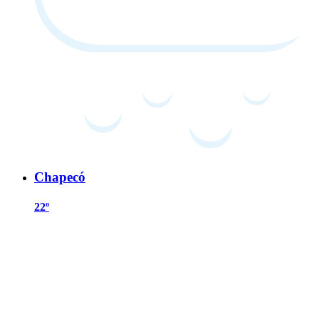
Chapecó
22º