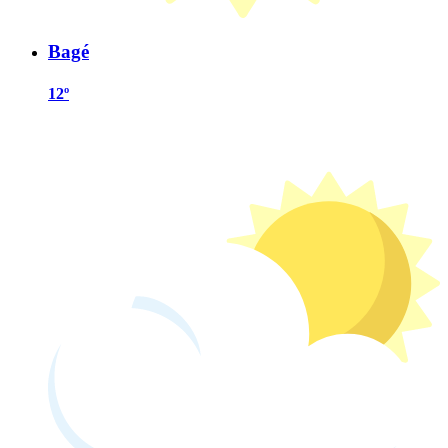
Bagé
12º