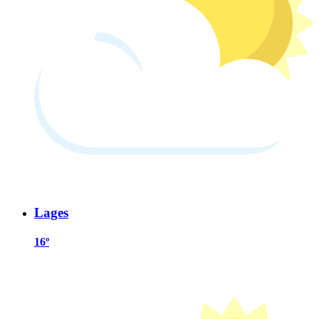
Lages
16º