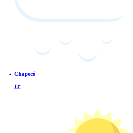
Chapecó
13º