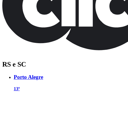
RS e SC
Porto Alegre
13º