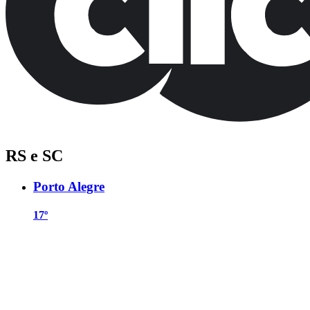
RS e SC
Porto Alegre
17º