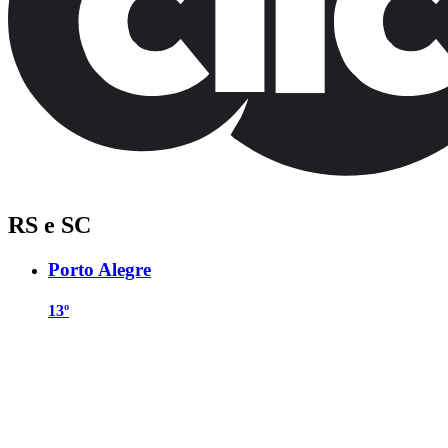
RS e SC
Porto Alegre
13º