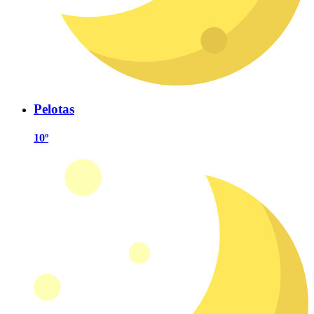
Pelotas
10º