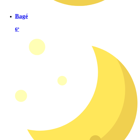
Bagé
6º