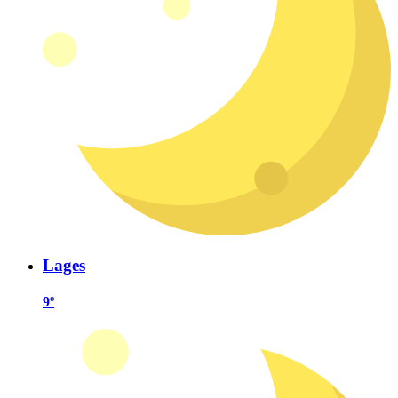
Lages
9º