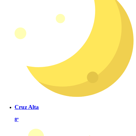
Cruz Alta
8º