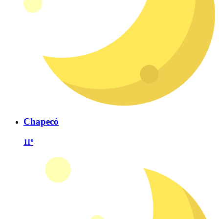
Chapecó
11º