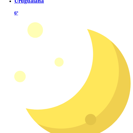
Uruguaiana
6º