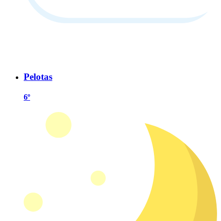
Pelotas
6º