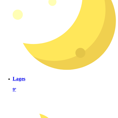
Lages
9º