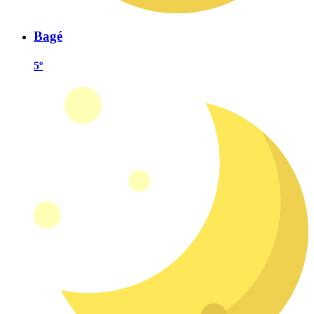
Bagé
5º