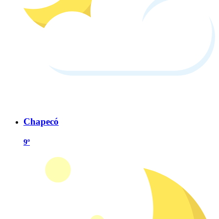
Chapecó
9º