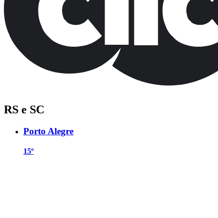
RS e SC
Porto Alegre
15º