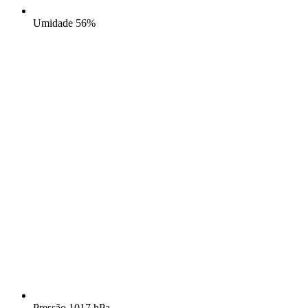
Umidade
56%
Pressão
1017 hPa