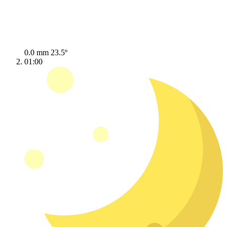
0.0 mm
23.5º
01:00