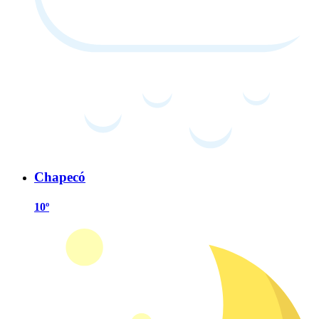
Chapecó
10º