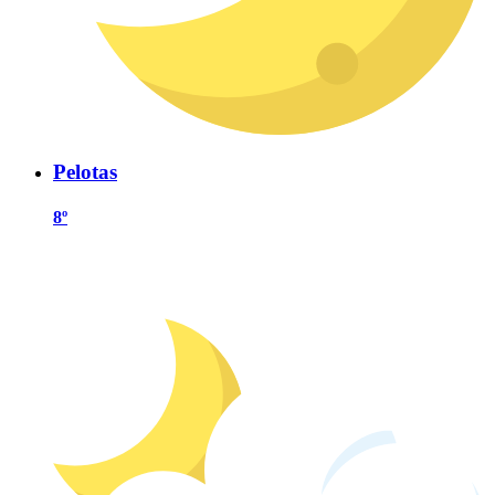
Pelotas
8º