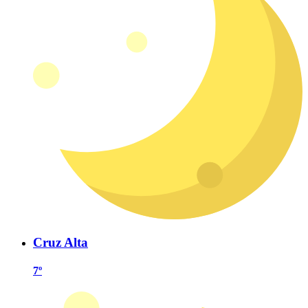
Cruz Alta
7º