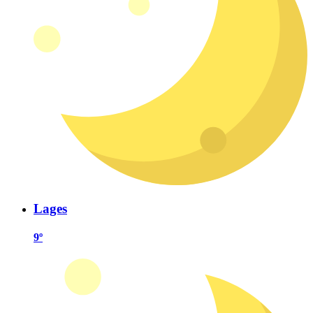
Lages
9º