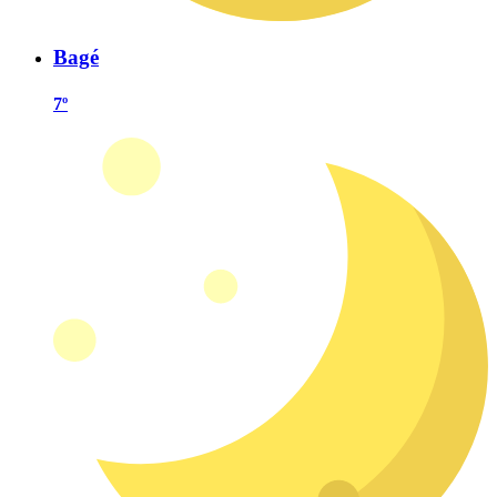
Bagé
7º