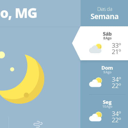
io, MG
Dias da
Semana
Sáb
8 Ago
33º
21º
Dom
9 Ago
34º
22º
Seg
10 Ago
34º
22º