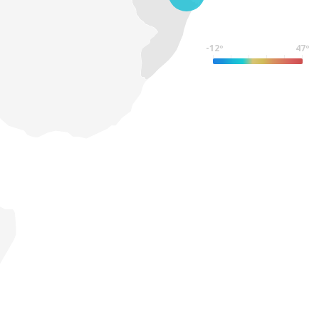
-12º
47º