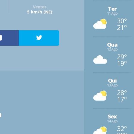
Ventos
Ter
5 km/h
(NE)
11 Ago
30º
21º
Qua
12 Ago
29º
19º
Qui
13 Ago
28º
17º
a
Sex
14 Ago
32º