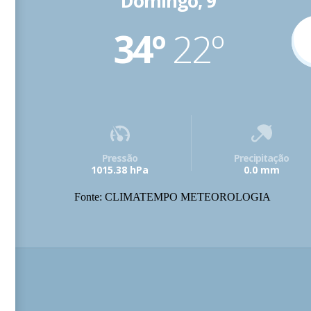
Domingo, 9
34º
22º
Pressão
Precipitação
1015.38 hPa
0.0 mm
Fonte: CLIMATEMPO METEOROLOGIA