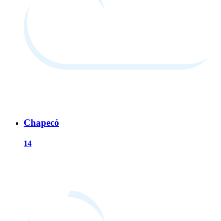
Chapecó
14