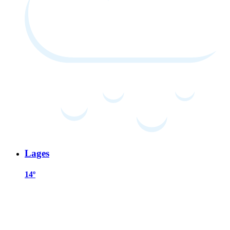
Lages
14º