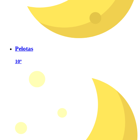
Pelotas
10º