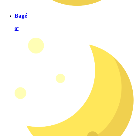
Bagé
6º