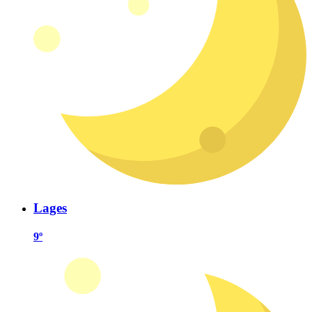
Lages
9º