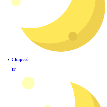
Chapecó
11º