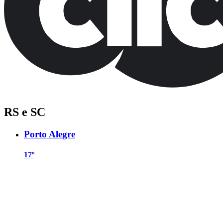
RS e SC
Porto Alegre
17º