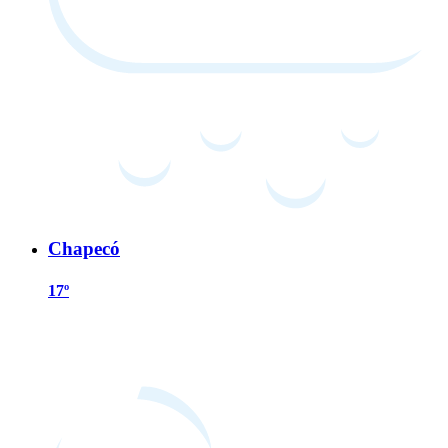
Chapecó
17º