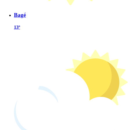
Bagé
13º