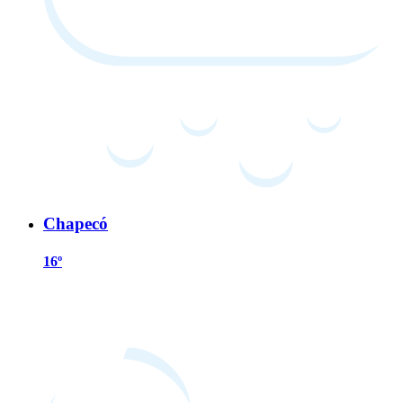
Chapecó
16º