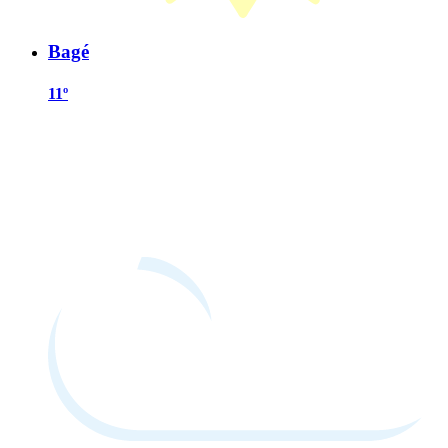
Bagé
11º