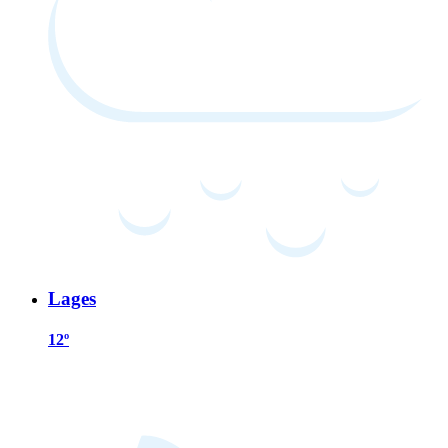
Lages
12º