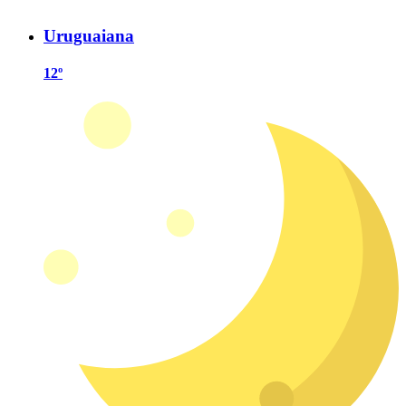
Uruguaiana
12º