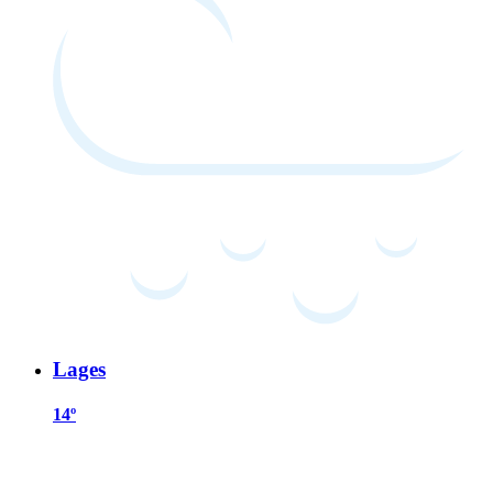
Lages
14º