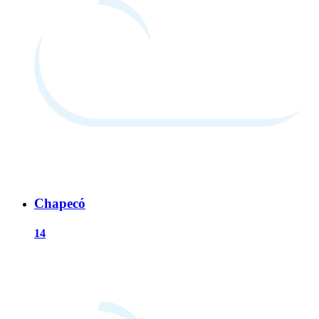
Chapecó
14