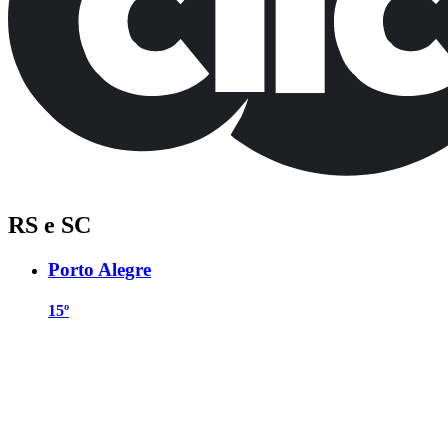
RS e SC
Porto Alegre
15º