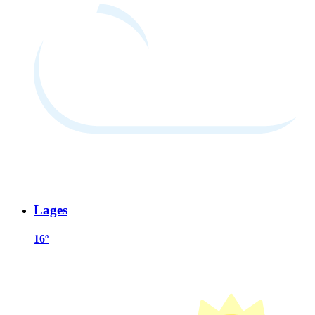
Lages
16º