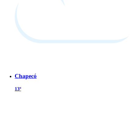
Chapecó
13º