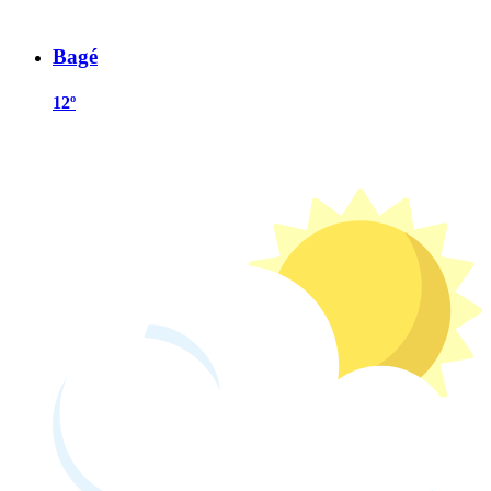
Bagé
12º