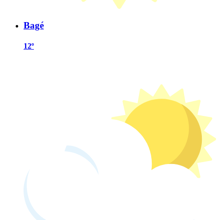
Bagé
12º