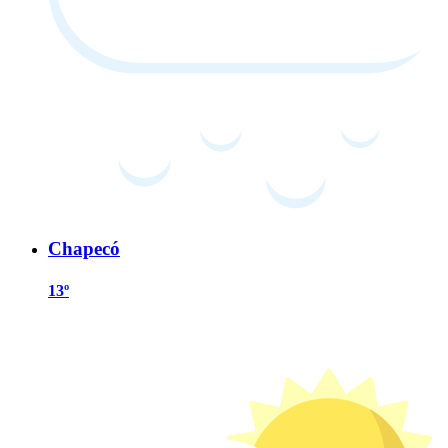
Chapecó
13º