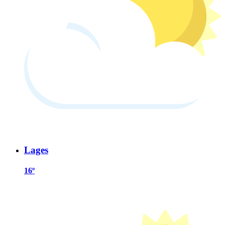
Lages
16º