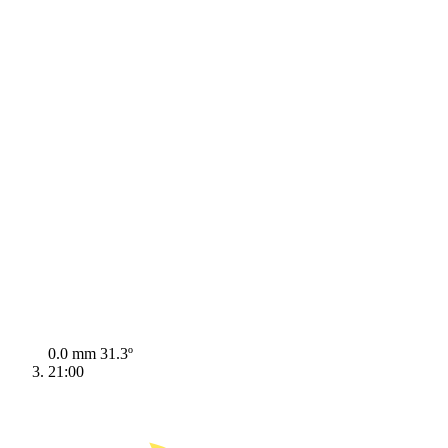
0.0 mm
31.3º
21:00