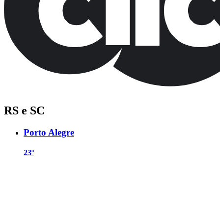
RS e SC
Porto Alegre
23º