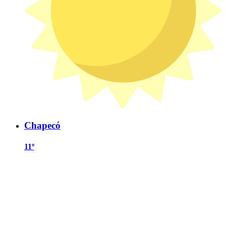
Chapecó
11º