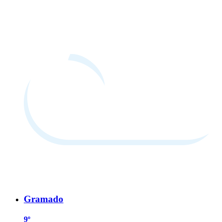
Gramado
9º