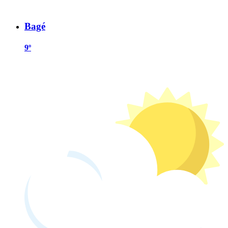
Bagé
9º