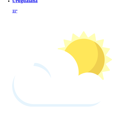
Uruguaiana
11º