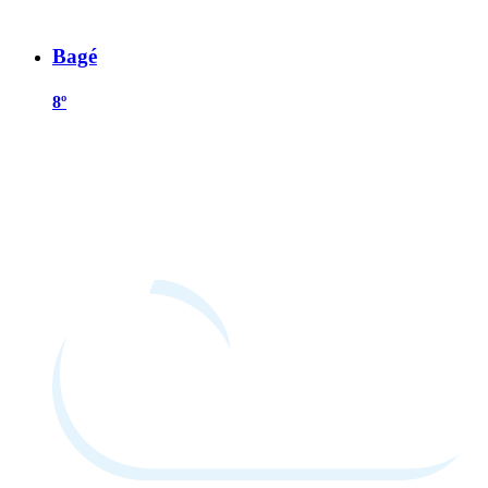
Bagé
8º