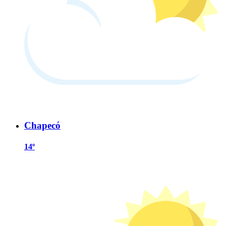
Chapecó
14º