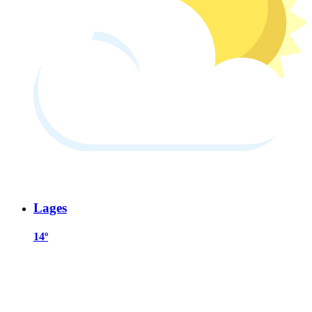
Lages
14º