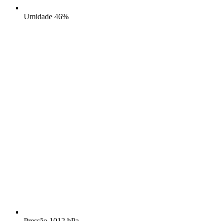
Umidade
46%
Pressão
1012 hPa